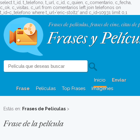
select t_id, t_telefono, t_url, c_id, c_quien, c_comentario, c_fecha,
c_ok, c_visitas, c_url from comentarios left join telefonos on
t_id=c_telefono where t_url='eric-stoltz' and c_id=10931 limit 0,1
Frases de películas, frases de cine, citas de 
Frases y Pelícu
Inicio
Enviar
Frase
Películas
Top Frases
Imágenes
Estás en:
Frases de Peliculas
>
Frase de la película