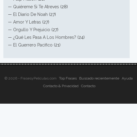
—
Quiéreme Si Te Atreves
(28)
—
El Diario De Noah
(27)
—
Amor Y Letras
(27)
—
Orgullo Y Prejuicio
(27)
—
¿Qué Les Pasa A Los Hombres?
(24)
—
El Guerrero Pacífico
(21)
© 2026 - FrasesyPeliculas.com
Top Frases
Buscado recientemente
Ayuda
Contacto & Privacidad
Contacto