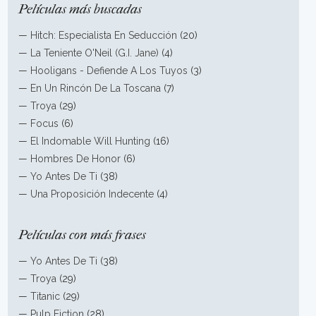
Películas más buscadas
—
Hitch: Especialista En Seducción
(20)
—
La Teniente O'Neil (G.I. Jane)
(4)
—
Hooligans - Defiende A Los Tuyos
(3)
—
En Un Rincón De La Toscana
(7)
—
Troya
(29)
—
Focus
(6)
—
El Indomable Will Hunting
(16)
—
Hombres De Honor
(6)
—
Yo Antes De Ti
(38)
—
Una Proposición Indecente
(4)
Películas con más frases
—
Yo Antes De Ti
(38)
—
Troya
(29)
—
Titanic
(29)
—
Pulp Fiction
(28)