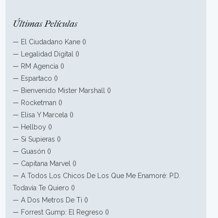
Últimas Películas
—
El Ciudadano Kane
()
—
Legalidad Digital
()
—
RM Agencia
()
—
Espartaco
()
—
Bienvenido Mister Marshall
()
—
Rocketman
()
—
Elisa Y Marcela
()
—
Hellboy
()
—
Si Supieras
()
—
Guasón
()
—
Capitana Marvel
()
—
A Todos Los Chicos De Los Que Me Enamoré: P.D.
Todavía Te Quiero
()
—
A Dos Metros De Ti
()
—
Forrest Gump: El Regreso
()