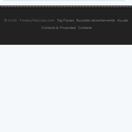
© 2026 - FrasesyPeliculas.com
Top Frases
Buscado recientemente
Ayuda
Contacto & Privacidad
Contacto