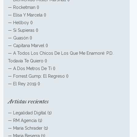
—
Rocketman
()
—
Elisa Y Marcela
()
—
Hellboy
()
—
Si Supieras
()
—
Guasón
()
—
Capitana Marvel
()
—
A Todos Los Chicos De Los Que Me Enamoré: P.D.
Todavía Te Quiero
()
—
A Dos Metros De Ti
()
—
Forrest Gump: El Regreso
()
—
El Rey 2019
()
Artistas recientes
—
Legalidad Digital
(1)
—
RM Agencia
(1)
—
Maria Schrader
(1)
—
Maria Beserra
(1)