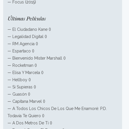
—
Focus
(2015)
Últimas Películas
—
El Ciudadano Kane
()
—
Legalidad Digital
()
—
RM Agencia
()
—
Espartaco
()
—
Bienvenido Mister Marshall
()
—
Rocketman
()
—
Elisa Y Marcela
()
—
Hellboy
()
—
Si Supieras
()
—
Guasón
()
—
Capitana Marvel
()
—
A Todos Los Chicos De Los Que Me Enamoré: P.D.
Todavía Te Quiero
()
—
A Dos Metros De Ti
()