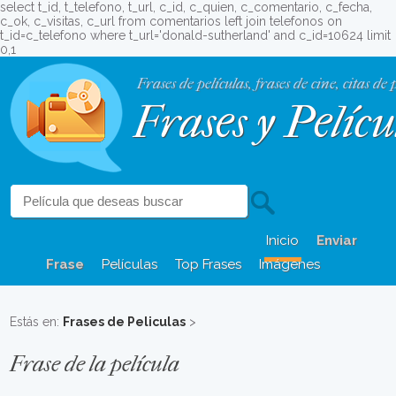
select t_id, t_telefono, t_url, c_id, c_quien, c_comentario, c_fecha,
c_ok, c_visitas, c_url from comentarios left join telefonos on
t_id=c_telefono where t_url='donald-sutherland' and c_id=10624 limit
0,1
Frases de películas, frases de cine, citas de 
Frases y Pelícu
Inicio
Enviar
Frase
Películas
Top Frases
Imágenes
Estás en:
Frases de Peliculas
>
Frase de la película