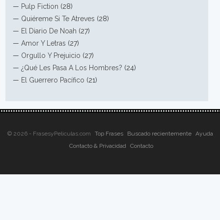
—
Pulp Fiction
(28)
—
Quiéreme Si Te Atreves
(28)
—
El Diario De Noah
(27)
—
Amor Y Letras
(27)
—
Orgullo Y Prejuicio
(27)
—
¿Qué Les Pasa A Los Hombres?
(24)
—
El Guerrero Pacífico
(21)
© 2026 - FrasesyPeliculas.com
Top Frases
Buscado recientemente
Ayuda
Contacto & Privacidad
Contacto