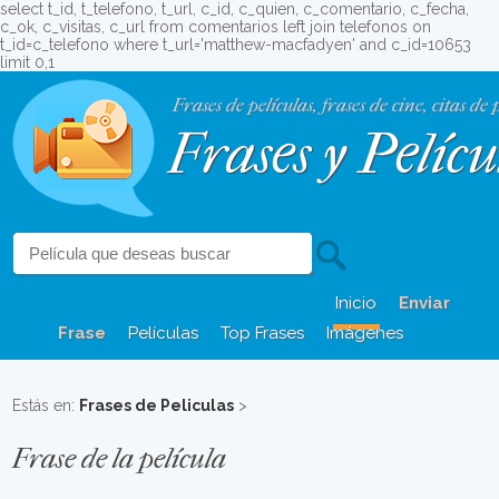
select t_id, t_telefono, t_url, c_id, c_quien, c_comentario, c_fecha,
c_ok, c_visitas, c_url from comentarios left join telefonos on
t_id=c_telefono where t_url='matthew-macfadyen' and c_id=10653
limit 0,1
Frases de películas, frases de cine, citas de 
Frases y Pelícu
Inicio
Enviar
Frase
Películas
Top Frases
Imágenes
Estás en:
Frases de Peliculas
>
Frase de la película