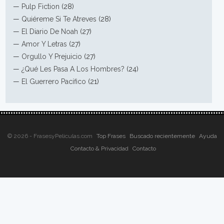
—
Pulp Fiction
(28)
—
Quiéreme Si Te Atreves
(28)
—
El Diario De Noah
(27)
—
Amor Y Letras
(27)
—
Orgullo Y Prejuicio
(27)
—
¿Qué Les Pasa A Los Hombres?
(24)
—
El Guerrero Pacífico
(21)
© 2026 - FrasesyPeliculas.com
Top Frases
Buscado recientemente
Ayuda
Contacto & Privacidad
Contacto