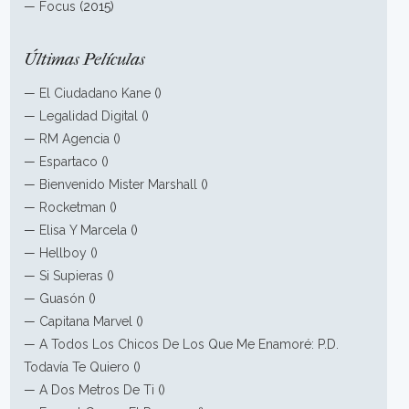
—
Focus
(2015)
Últimas Películas
—
El Ciudadano Kane
()
—
Legalidad Digital
()
—
RM Agencia
()
—
Espartaco
()
—
Bienvenido Mister Marshall
()
—
Rocketman
()
—
Elisa Y Marcela
()
—
Hellboy
()
—
Si Supieras
()
—
Guasón
()
—
Capitana Marvel
()
—
A Todos Los Chicos De Los Que Me Enamoré: P.D.
Todavía Te Quiero
()
—
A Dos Metros De Ti
()