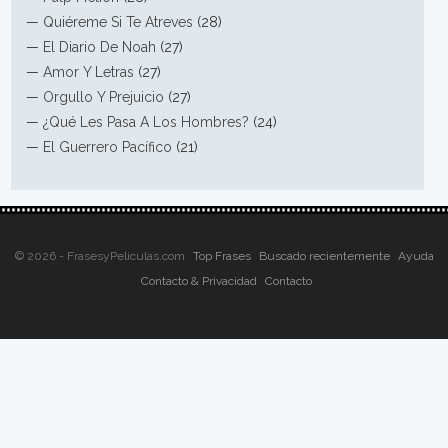
—
Quiéreme Si Te Atreves
(28)
—
El Diario De Noah
(27)
—
Amor Y Letras
(27)
—
Orgullo Y Prejuicio
(27)
—
¿Qué Les Pasa A Los Hombres?
(24)
—
El Guerrero Pacífico
(21)
© 2026 - FrasesyPeliculas.com
Top Frases
Buscado recientemente
Ayuda
Contacto & Privacidad
Contacto