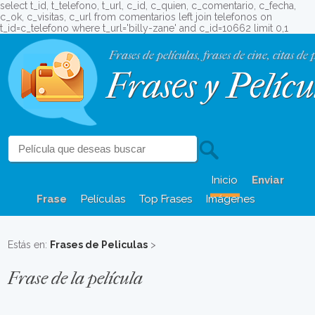
select t_id, t_telefono, t_url, c_id, c_quien, c_comentario, c_fecha,
c_ok, c_visitas, c_url from comentarios left join telefonos on
t_id=c_telefono where t_url='billy-zane' and c_id=10662 limit 0,1
Frases de películas, frases de cine, citas de 
Frases y Pelícu
Inicio
Enviar
Frase
Películas
Top Frases
Imágenes
Estás en:
Frases de Peliculas
>
Frase de la película