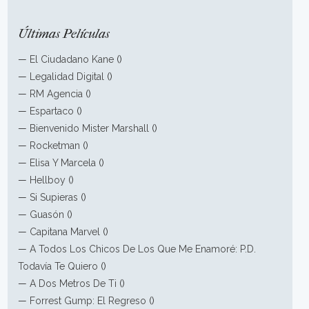
Últimas Películas
—
El Ciudadano Kane
()
—
Legalidad Digital
()
—
RM Agencia
()
—
Espartaco
()
—
Bienvenido Mister Marshall
()
—
Rocketman
()
—
Elisa Y Marcela
()
—
Hellboy
()
—
Si Supieras
()
—
Guasón
()
—
Capitana Marvel
()
—
A Todos Los Chicos De Los Que Me Enamoré: P.D.
Todavía Te Quiero
()
—
A Dos Metros De Ti
()
—
Forrest Gump: El Regreso
()