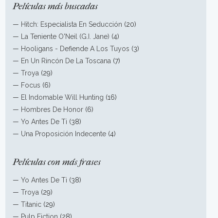
Películas más buscadas
—
Hitch: Especialista En Seducción
(20)
—
La Teniente O'Neil (G.I. Jane)
(4)
—
Hooligans - Defiende A Los Tuyos
(3)
—
En Un Rincón De La Toscana
(7)
—
Troya
(29)
—
Focus
(6)
—
El Indomable Will Hunting
(16)
—
Hombres De Honor
(6)
—
Yo Antes De Ti
(38)
—
Una Proposición Indecente
(4)
Películas con más frases
—
Yo Antes De Ti
(38)
—
Troya
(29)
—
Titanic
(29)
—
Pulp Fiction
(28)