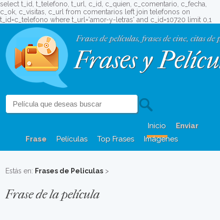
select t_id, t_telefono, t_url, c_id, c_quien, c_comentario, c_fecha,
c_ok, c_visitas, c_url from comentarios left join telefonos on
t_id=c_telefono where t_url='amor-y-letras' and c_id=10720 limit 0,1
Frases de películas, frases de cine, citas de 
Frases y Pelícu
Inicio
Enviar
Frase
Películas
Top Frases
Imágenes
Estás en:
Frases de Peliculas
>
Frase de la película