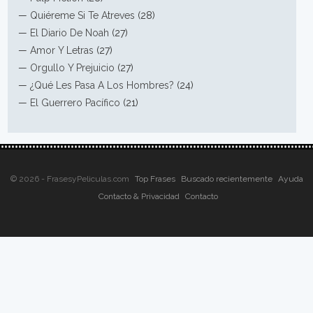
—
Quiéreme Si Te Atreves
(28)
—
El Diario De Noah
(27)
—
Amor Y Letras
(27)
—
Orgullo Y Prejuicio
(27)
—
¿Qué Les Pasa A Los Hombres?
(24)
—
El Guerrero Pacífico
(21)
© 2026 - FrasesyPeliculas.com
Top Frases
Buscado recientemente
Ayuda
Contacto & Privacidad
Contacto