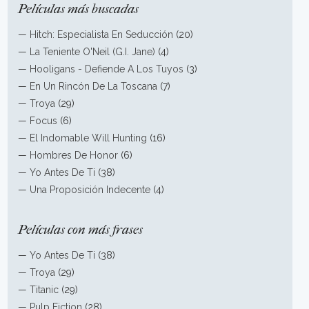
Películas más buscadas
—
Hitch: Especialista En Seducción
(20)
—
La Teniente O'Neil (G.I. Jane)
(4)
—
Hooligans - Defiende A Los Tuyos
(3)
—
En Un Rincón De La Toscana
(7)
—
Troya
(29)
—
Focus
(6)
—
El Indomable Will Hunting
(16)
—
Hombres De Honor
(6)
—
Yo Antes De Ti
(38)
—
Una Proposición Indecente
(4)
Películas con más frases
—
Yo Antes De Ti
(38)
—
Troya
(29)
—
Titanic
(29)
—
Pulp Fiction
(28)