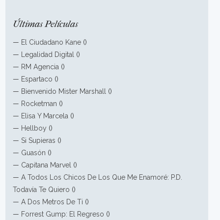
Últimas Películas
—
El Ciudadano Kane
()
—
Legalidad Digital
()
—
RM Agencia
()
—
Espartaco
()
—
Bienvenido Mister Marshall
()
—
Rocketman
()
—
Elisa Y Marcela
()
—
Hellboy
()
—
Si Supieras
()
—
Guasón
()
—
Capitana Marvel
()
—
A Todos Los Chicos De Los Que Me Enamoré: P.D.
Todavía Te Quiero
()
—
A Dos Metros De Ti
()
—
Forrest Gump: El Regreso
()