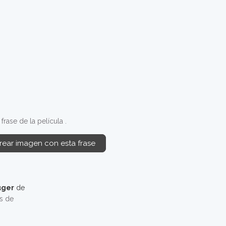
rase de la película .
rear imagen con esta frase
uger
de
os de