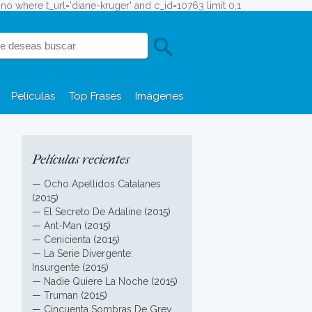
fono where t_url='diane-kruger' and c_id=10763 limit 0,1
Películas
Top Frases
Imágenes
Películas recientes
—
Ocho Apellidos Catalanes
(2015)
—
El Secreto De Adaline
(2015)
—
Ant-Man
(2015)
—
Cenicienta
(2015)
—
La Serie Divergente:
Insurgente
(2015)
—
Nadie Quiere La Noche
(2015)
—
Truman
(2015)
—
Cincuenta Sombras De Grey