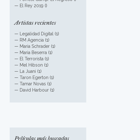
—
El Rey 2019
()
Artistas recientes
—
Legalidad Digital
(1)
—
RM Agencia
(1)
—
Maria Schrader
(1)
—
Maria Beserra
(1)
—
El Terrorista
(1)
—
Mel Hibson
(1)
—
La Juani
(1)
—
Taron Egerton
(1)
—
Tamar Novas
(1)
—
David Harbour
(1)
Películas más buscadas