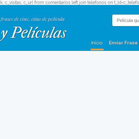
ok, c_visitas, c_url from comentarios left join telefonos on t_id=c_tele
 frases de cine, citas de película
y Películas
Inicio
Enviar Frase