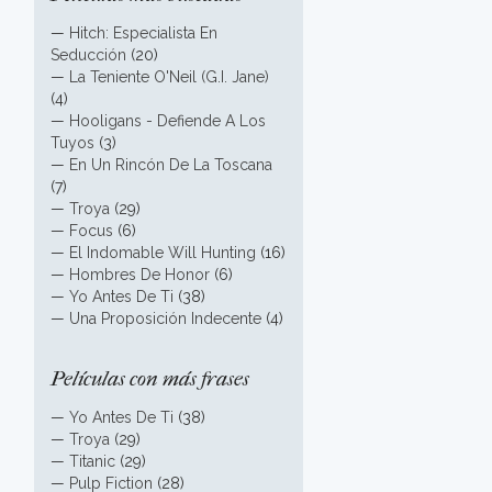
—
Hitch: Especialista En
Seducción
(20)
—
La Teniente O'Neil (G.I. Jane)
(4)
—
Hooligans - Defiende A Los
Tuyos
(3)
—
En Un Rincón De La Toscana
(7)
—
Troya
(29)
—
Focus
(6)
—
El Indomable Will Hunting
(16)
—
Hombres De Honor
(6)
—
Yo Antes De Ti
(38)
—
Una Proposición Indecente
(4)
Películas con más frases
—
Yo Antes De Ti
(38)
—
Troya
(29)
—
Titanic
(29)
—
Pulp Fiction
(28)