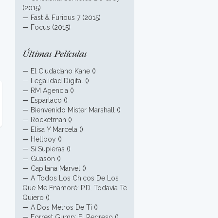
(2015)
—
Fast & Furious 7
(2015)
—
Focus
(2015)
Últimas Películas
—
El Ciudadano Kane
()
—
Legalidad Digital
()
—
RM Agencia
()
—
Espartaco
()
—
Bienvenido Mister Marshall
()
—
Rocketman
()
—
Elisa Y Marcela
()
—
Hellboy
()
—
Si Supieras
()
—
Guasón
()
—
Capitana Marvel
()
—
A Todos Los Chicos De Los
Que Me Enamoré: P.D. Todavía Te
Quiero
()
—
A Dos Metros De Ti
()
—
Forrest Gump: El Regreso
()