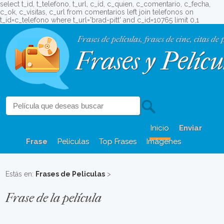
select t_id, t_telefono, t_url, c_id, c_quien, c_comentario, c_fecha,
c_ok, c_visitas, c_url from comentarios left join telefonos on
t_id=c_telefono where t_url='brad-pitt' and c_id=10765 limit 0,1
Frases de películas, frases de cine, citas de 
Frases y Pelícu
Inicio
Enviar
Frase
Películas
Top Frases
Imágenes
Estás en:
Frases de Peliculas
>
Frase de la película