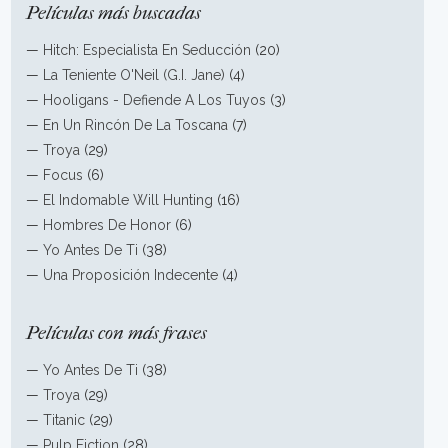
Películas más buscadas
—
Hitch: Especialista En Seducción
(20)
—
La Teniente O'Neil (G.I. Jane)
(4)
—
Hooligans - Defiende A Los Tuyos
(3)
—
En Un Rincón De La Toscana
(7)
—
Troya
(29)
—
Focus
(6)
—
El Indomable Will Hunting
(16)
—
Hombres De Honor
(6)
—
Yo Antes De Ti
(38)
—
Una Proposición Indecente
(4)
Películas con más frases
—
Yo Antes De Ti
(38)
—
Troya
(29)
—
Titanic
(29)
—
Pulp Fiction
(28)