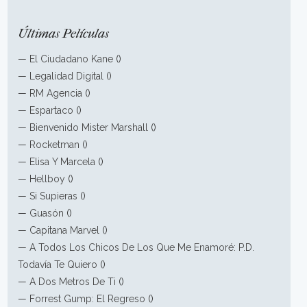
Últimas Películas
—
El Ciudadano Kane
()
—
Legalidad Digital
()
—
RM Agencia
()
—
Espartaco
()
—
Bienvenido Mister Marshall
()
—
Rocketman
()
—
Elisa Y Marcela
()
—
Hellboy
()
—
Si Supieras
()
—
Guasón
()
—
Capitana Marvel
()
—
A Todos Los Chicos De Los Que Me Enamoré: P.D.
Todavía Te Quiero
()
—
A Dos Metros De Ti
()
—
Forrest Gump: El Regreso
()