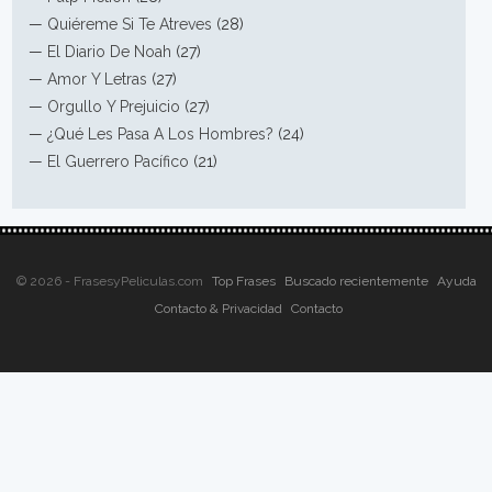
—
Quiéreme Si Te Atreves
(28)
—
El Diario De Noah
(27)
—
Amor Y Letras
(27)
—
Orgullo Y Prejuicio
(27)
—
¿Qué Les Pasa A Los Hombres?
(24)
—
El Guerrero Pacífico
(21)
© 2026 - FrasesyPeliculas.com
Top Frases
Buscado recientemente
Ayuda
Contacto & Privacidad
Contacto