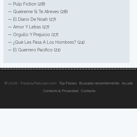
—
Pulp Fiction
(28)
—
Quiéreme Si Te Atreves
(28)
—
El Diario De Noah
(27)
—
Amor Y Letras
(27)
—
Orgullo Y Prejuicio
(27)
—
¿Qué Les Pasa A Los Hombres?
(24)
—
El Guerrero Pacífico
(21)
© 2026 - FrasesyPeliculas.com
Top Frases
Buscado recientemente
Ayuda
Contacto & Privacidad
Contacto