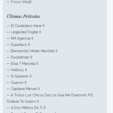
—
Focus
(2015)
Últimas Películas
—
El Ciudadano Kane
()
—
Legalidad Digital
()
—
RM Agencia
()
—
Espartaco
()
—
Bienvenido Mister Marshall
()
—
Rocketman
()
—
Elisa Y Marcela
()
—
Hellboy
()
—
Si Supieras
()
—
Guasón
()
—
Capitana Marvel
()
—
A Todos Los Chicos De Los Que Me Enamoré: P.D.
Todavía Te Quiero
()
—
A Dos Metros De Ti
()