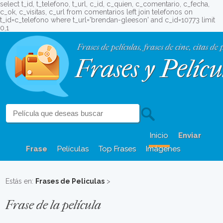
select t_id, t_telefono, t_url, c_id, c_quien, c_comentario, c_fecha,
c_ok, c_visitas, c_url from comentarios left join telefonos on
t_id=c_telefono where t_url='brendan-gleeson' and c_id=10773 limit
0,1
Frases de películas, frases de cine, citas de 
Frases y Pelícu
Inicio
Enviar
Frase
Películas
Top Frases
Imágenes
Estás en:
Frases de Peliculas
>
Frase de la película