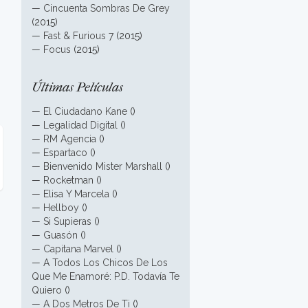
—
Cincuenta Sombras De Grey
(2015)
—
Fast & Furious 7
(2015)
—
Focus
(2015)
Últimas Películas
—
El Ciudadano Kane
()
—
Legalidad Digital
()
—
RM Agencia
()
—
Espartaco
()
—
Bienvenido Mister Marshall
()
—
Rocketman
()
—
Elisa Y Marcela
()
—
Hellboy
()
—
Si Supieras
()
—
Guasón
()
—
Capitana Marvel
()
—
A Todos Los Chicos De Los
Que Me Enamoré: P.D. Todavía Te
Quiero
()
—
A Dos Metros De Ti
()