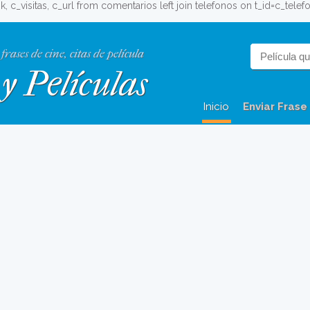
c_ok, c_visitas, c_url from comentarios left join telefonos on t_id=c_t
 frases de cine, citas de película
y Películas
Inicio
Enviar Frase