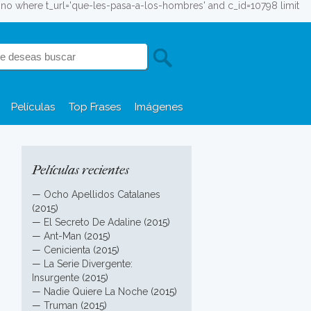
elefono where t_url='que-les-pasa-a-los-hombres' and c_id=10798 limit
Películas
Top Frases
Imágenes
Películas recientes
—
Ocho Apellidos Catalanes
(2015)
—
El Secreto De Adaline
(2015)
—
Ant-Man
(2015)
—
Cenicienta
(2015)
—
La Serie Divergente:
Insurgente
(2015)
—
Nadie Quiere La Noche
(2015)
—
Truman
(2015)