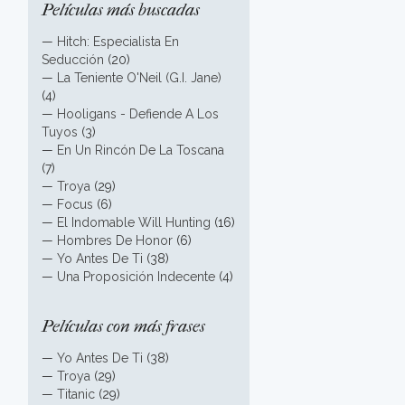
Películas más buscadas
—
Hitch: Especialista En
Seducción
(20)
—
La Teniente O'Neil (G.I. Jane)
(4)
—
Hooligans - Defiende A Los
Tuyos
(3)
—
En Un Rincón De La Toscana
(7)
—
Troya
(29)
—
Focus
(6)
—
El Indomable Will Hunting
(16)
—
Hombres De Honor
(6)
—
Yo Antes De Ti
(38)
—
Una Proposición Indecente
(4)
Películas con más frases
—
Yo Antes De Ti
(38)
—
Troya
(29)
—
Titanic
(29)