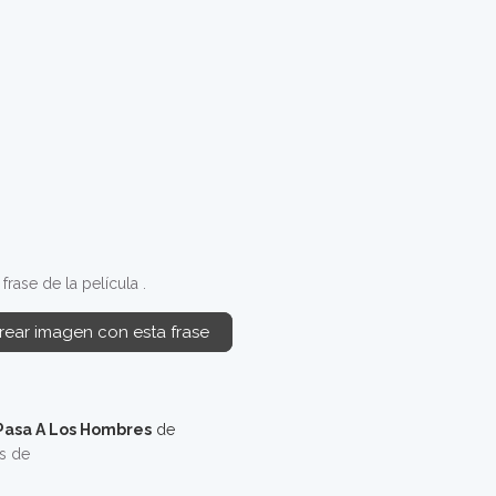
rase de la película .
rear imagen con esta frase
Pasa A Los Hombres
de
os de