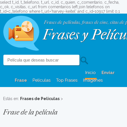
select t_id, t_telefono, t_url, c_id, c_quien, c_comentario, c_fecha,
c_ok, c_visitas, c_url from comentarios left join telefonos on
t_id=c_telefono where t_url='harvey-keitel' and c_id=10917 limit 0,1
Frases de películas, frases de cine, citas de 
Frases y Pelícu
Inicio
Enviar
Frase
Películas
Top Frases
Imágenes
Estás en:
Frases de Peliculas
>
Frase de la película