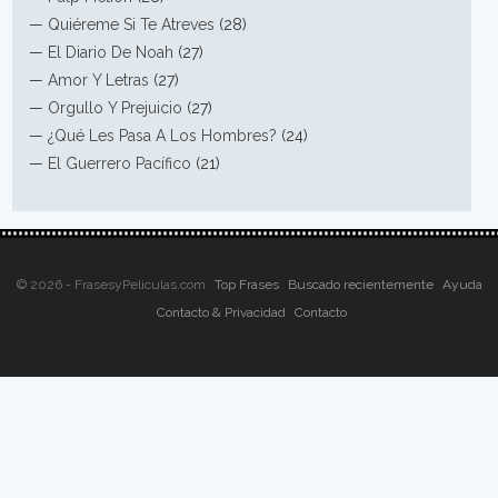
—
Quiéreme Si Te Atreves
(28)
—
El Diario De Noah
(27)
—
Amor Y Letras
(27)
—
Orgullo Y Prejuicio
(27)
—
¿Qué Les Pasa A Los Hombres?
(24)
—
El Guerrero Pacífico
(21)
© 2026 - FrasesyPeliculas.com
Top Frases
Buscado recientemente
Ayuda
Contacto & Privacidad
Contacto