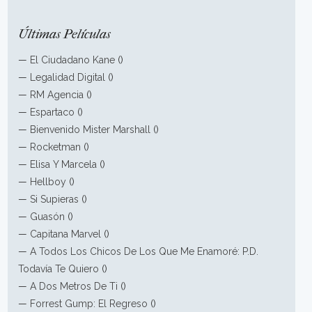
Últimas Películas
—
El Ciudadano Kane
()
—
Legalidad Digital
()
—
RM Agencia
()
—
Espartaco
()
—
Bienvenido Mister Marshall
()
—
Rocketman
()
—
Elisa Y Marcela
()
—
Hellboy
()
—
Si Supieras
()
—
Guasón
()
—
Capitana Marvel
()
—
A Todos Los Chicos De Los Que Me Enamoré: P.D.
Todavía Te Quiero
()
—
A Dos Metros De Ti
()
—
Forrest Gump: El Regreso
()