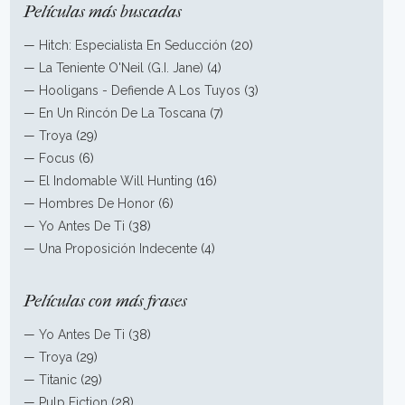
Películas más buscadas
—
Hitch: Especialista En Seducción
(20)
—
La Teniente O'Neil (G.I. Jane)
(4)
—
Hooligans - Defiende A Los Tuyos
(3)
—
En Un Rincón De La Toscana
(7)
—
Troya
(29)
—
Focus
(6)
—
El Indomable Will Hunting
(16)
—
Hombres De Honor
(6)
—
Yo Antes De Ti
(38)
—
Una Proposición Indecente
(4)
Películas con más frases
—
Yo Antes De Ti
(38)
—
Troya
(29)
—
Titanic
(29)
—
Pulp Fiction
(28)