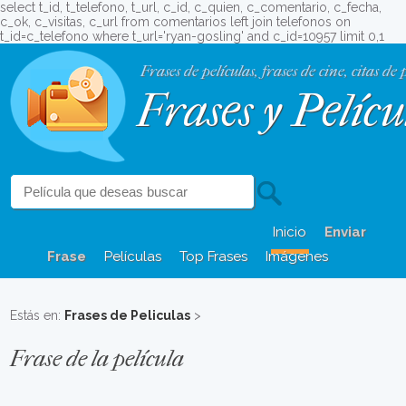
select t_id, t_telefono, t_url, c_id, c_quien, c_comentario, c_fecha,
c_ok, c_visitas, c_url from comentarios left join telefonos on
t_id=c_telefono where t_url='ryan-gosling' and c_id=10957 limit 0,1
Frases de películas, frases de cine, citas de 
Frases y Pelícu
Inicio
Enviar
Frase
Películas
Top Frases
Imágenes
Estás en:
Frases de Peliculas
>
Frase de la película