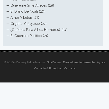
—
Quiéreme Si Te Atreves
(28)
—
El Diario De Noah
(27)
—
Amor Y Letras
(27)
—
Orgullo Y Prejuicio
(27)
—
¿Qué Les Pasa A Los Hombres?
(24)
—
El Guerrero Pacífico
(21)
© 2026 - FrasesyPeliculas.com
Top Frases
Buscado recientemente
Ayuda
Contacto & Privacidad
Contacto