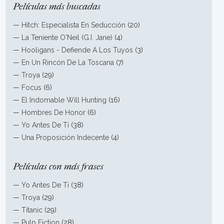
Películas más buscadas
—
Hitch: Especialista En Seducción
(20)
—
La Teniente O'Neil (G.I. Jane)
(4)
—
Hooligans - Defiende A Los Tuyos
(3)
—
En Un Rincón De La Toscana
(7)
—
Troya
(29)
—
Focus
(6)
—
El Indomable Will Hunting
(16)
—
Hombres De Honor
(6)
—
Yo Antes De Ti
(38)
—
Una Proposición Indecente
(4)
Películas con más frases
—
Yo Antes De Ti
(38)
—
Troya
(29)
—
Titanic
(29)
—
Pulp Fiction
(28)