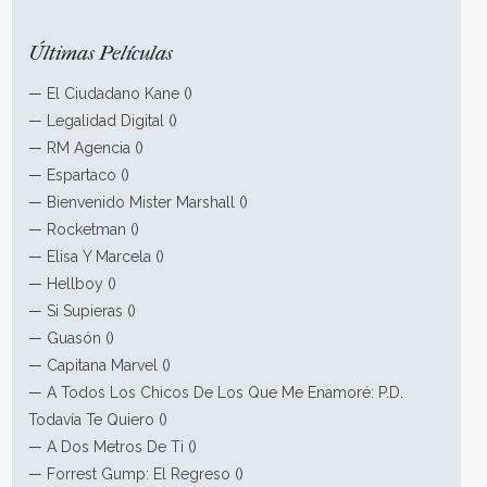
Últimas Películas
—
El Ciudadano Kane
()
—
Legalidad Digital
()
—
RM Agencia
()
—
Espartaco
()
—
Bienvenido Mister Marshall
()
—
Rocketman
()
—
Elisa Y Marcela
()
—
Hellboy
()
—
Si Supieras
()
—
Guasón
()
—
Capitana Marvel
()
—
A Todos Los Chicos De Los Que Me Enamoré: P.D.
Todavía Te Quiero
()
—
A Dos Metros De Ti
()
—
Forrest Gump: El Regreso
()