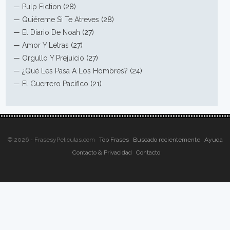
—
Pulp Fiction
(28)
—
Quiéreme Si Te Atreves
(28)
—
El Diario De Noah
(27)
—
Amor Y Letras
(27)
—
Orgullo Y Prejuicio
(27)
—
¿Qué Les Pasa A Los Hombres?
(24)
—
El Guerrero Pacífico
(21)
© 2026 - FrasesyPeliculas.com
Top Frases
Buscado recientemente
Ayuda
Contacto & Privacidad
Contacto