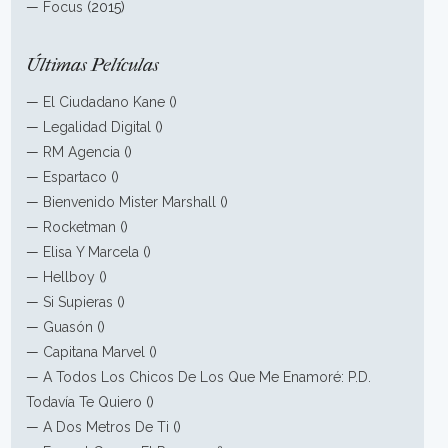
—
Focus
(2015)
Últimas Películas
—
El Ciudadano Kane
()
—
Legalidad Digital
()
—
RM Agencia
()
—
Espartaco
()
—
Bienvenido Mister Marshall
()
—
Rocketman
()
—
Elisa Y Marcela
()
—
Hellboy
()
—
Si Supieras
()
—
Guasón
()
—
Capitana Marvel
()
—
A Todos Los Chicos De Los Que Me Enamoré: P.D.
Todavía Te Quiero
()
—
A Dos Metros De Ti
()