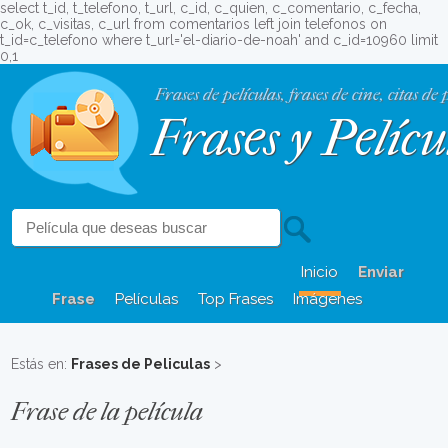
select t_id, t_telefono, t_url, c_id, c_quien, c_comentario, c_fecha,
c_ok, c_visitas, c_url from comentarios left join telefonos on
t_id=c_telefono where t_url='el-diario-de-noah' and c_id=10960 limit
0,1
Frases de películas, frases de cine, citas de 
Frases y Pelícu
Inicio
Enviar
Frase
Películas
Top Frases
Imágenes
Estás en:
Frases de Peliculas
>
Frase de la película