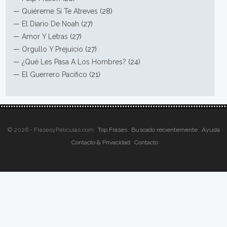
—
Quiéreme Si Te Atreves
(28)
—
El Diario De Noah
(27)
—
Amor Y Letras
(27)
—
Orgullo Y Prejuicio
(27)
—
¿Qué Les Pasa A Los Hombres?
(24)
—
El Guerrero Pacífico
(21)
© 2026 - FrasesyPeliculas.com
Top Frases
Buscado recientemente
Ayuda
Contacto & Privacidad
Contacto