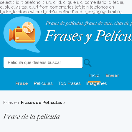
select t_id, t_telefono, t_url, c_id, c_quien, c_comentario, c_fecha,
c_ok, c_visitas, c_url from comentarios left join telefonos on
t_id=c_telefono where t_url='undefined' and c_id=305091 limit 0,1
Frases de películas, frases de cine, citas de 
Frases y Pelícu
Inicio
Enviar
Frase
Películas
Top Frases
Imágenes
Estás en:
Frases de Peliculas
>
Frase de la película