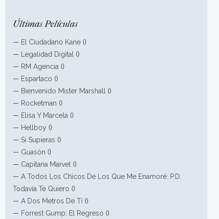
Últimas Películas
—
El Ciudadano Kane
()
—
Legalidad Digital
()
—
RM Agencia
()
—
Espartaco
()
—
Bienvenido Mister Marshall
()
—
Rocketman
()
—
Elisa Y Marcela
()
—
Hellboy
()
—
Si Supieras
()
—
Guasón
()
—
Capitana Marvel
()
—
A Todos Los Chicos De Los Que Me Enamoré: P.D.
Todavía Te Quiero
()
—
A Dos Metros De Ti
()
—
Forrest Gump: El Regreso
()