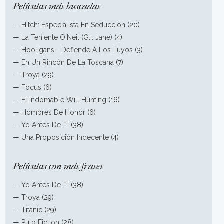
Películas más buscadas
—
Hitch: Especialista En Seducción
(20)
—
La Teniente O'Neil (G.I. Jane)
(4)
—
Hooligans - Defiende A Los Tuyos
(3)
—
En Un Rincón De La Toscana
(7)
—
Troya
(29)
—
Focus
(6)
—
El Indomable Will Hunting
(16)
—
Hombres De Honor
(6)
—
Yo Antes De Ti
(38)
—
Una Proposición Indecente
(4)
Películas con más frases
—
Yo Antes De Ti
(38)
—
Troya
(29)
—
Titanic
(29)
—
Pulp Fiction
(28)