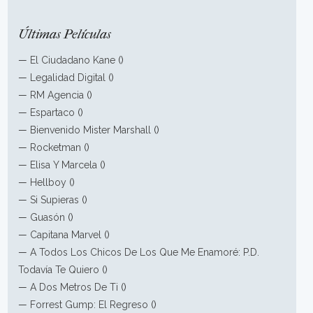
Últimas Películas
—
El Ciudadano Kane
()
—
Legalidad Digital
()
—
RM Agencia
()
—
Espartaco
()
—
Bienvenido Mister Marshall
()
—
Rocketman
()
—
Elisa Y Marcela
()
—
Hellboy
()
—
Si Supieras
()
—
Guasón
()
—
Capitana Marvel
()
—
A Todos Los Chicos De Los Que Me Enamoré: P.D.
Todavía Te Quiero
()
—
A Dos Metros De Ti
()
—
Forrest Gump: El Regreso
()