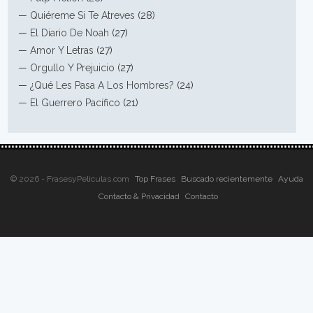
—
Quiéreme Si Te Atreves
(28)
—
El Diario De Noah
(27)
—
Amor Y Letras
(27)
—
Orgullo Y Prejuicio
(27)
—
¿Qué Les Pasa A Los Hombres?
(24)
—
El Guerrero Pacífico
(21)
© 2026 - FrasesyPeliculas.com
Top Frases
Buscado recientemente
Ayuda
Contacto & Privacidad
Contacto