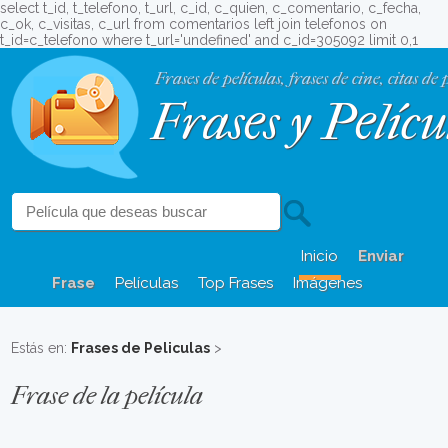
select t_id, t_telefono, t_url, c_id, c_quien, c_comentario, c_fecha,
c_ok, c_visitas, c_url from comentarios left join telefonos on
t_id=c_telefono where t_url='undefined' and c_id=305092 limit 0,1
Frases de películas, frases de cine, citas de 
Frases y Pelícu
Inicio
Enviar
Frase
Películas
Top Frases
Imágenes
Estás en:
Frases de Peliculas
>
Frase de la película