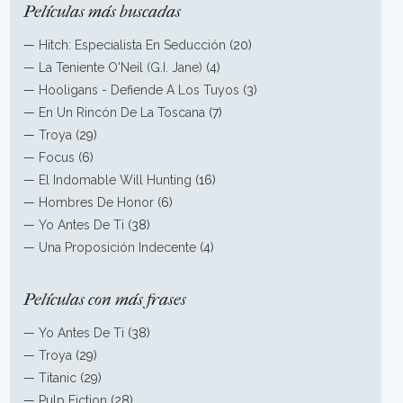
Películas más buscadas
—
Hitch: Especialista En Seducción
(20)
—
La Teniente O'Neil (G.I. Jane)
(4)
—
Hooligans - Defiende A Los Tuyos
(3)
—
En Un Rincón De La Toscana
(7)
—
Troya
(29)
—
Focus
(6)
—
El Indomable Will Hunting
(16)
—
Hombres De Honor
(6)
—
Yo Antes De Ti
(38)
—
Una Proposición Indecente
(4)
Películas con más frases
—
Yo Antes De Ti
(38)
—
Troya
(29)
—
Titanic
(29)
—
Pulp Fiction
(28)