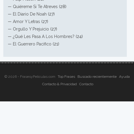
—
Quiéreme Si Te Atreves
(28)
—
El Diario De Noah
(27)
—
Amor Y Letras
(27)
—
Orgullo Y Prejuicio
(27)
—
¿Qué Les Pasa A Los Hombres?
(24)
—
El Guerrero Pacífico
(21)
© 2026 - FrasesyPeliculas.com
Top Frases
Buscado recientemente
Ayuda
Contacto & Privacidad
Contacto