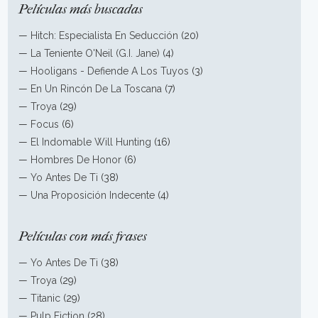
Películas más buscadas
—
Hitch: Especialista En Seducción
(20)
—
La Teniente O'Neil (G.I. Jane)
(4)
—
Hooligans - Defiende A Los Tuyos
(3)
—
En Un Rincón De La Toscana
(7)
—
Troya
(29)
—
Focus
(6)
—
El Indomable Will Hunting
(16)
—
Hombres De Honor
(6)
—
Yo Antes De Ti
(38)
—
Una Proposición Indecente
(4)
Películas con más frases
—
Yo Antes De Ti
(38)
—
Troya
(29)
—
Titanic
(29)
—
Pulp Fiction
(28)