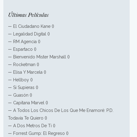
Últimas Películas
—
El Ciudadano Kane
()
—
Legalidad Digital
()
—
RM Agencia
()
—
Espartaco
()
—
Bienvenido Mister Marshall
()
—
Rocketman
()
—
Elisa Y Marcela
()
—
Hellboy
()
—
Si Supieras
()
—
Guasón
()
—
Capitana Marvel
()
—
A Todos Los Chicos De Los Que Me Enamoré: P.D.
Todavía Te Quiero
()
—
A Dos Metros De Ti
()
—
Forrest Gump: El Regreso
()