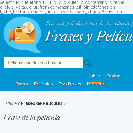
select t_id, t_telefono, t_url, c_id, c_quien, c_comentario, c_fecha,
c_ok, c_visitas, c_url from comentarios left join telefonos on
t_id=c_telefono where t_url='al-pacino' and c_id=305164 limit 0,1
Frases de películas, frases de cine, citas de 
Frases y Pelícu
Inicio
Enviar
Frase
Películas
Top Frases
Imágenes
Estás en:
Frases de Peliculas
>
Frase de la película