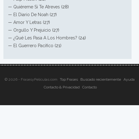
—
Quiéreme Si Te Atreves
(28)
—
El Diario De Noah
(27)
—
Amor Y Letras
(27)
—
Orgullo Y Prejuicio
(27)
—
¿Qué Les Pasa A Los Hombres?
(24)
—
El Guerrero Pacífico
(21)
© 2026 - FrasesyPeliculas.com
Top Frases
Buscado recientemente
Ayuda
Contacto & Privacidad
Contacto