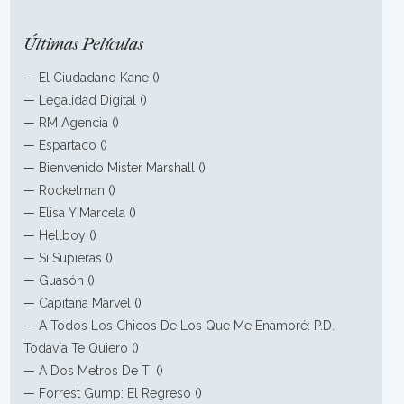
Últimas Películas
—
El Ciudadano Kane
()
—
Legalidad Digital
()
—
RM Agencia
()
—
Espartaco
()
—
Bienvenido Mister Marshall
()
—
Rocketman
()
—
Elisa Y Marcela
()
—
Hellboy
()
—
Si Supieras
()
—
Guasón
()
—
Capitana Marvel
()
—
A Todos Los Chicos De Los Que Me Enamoré: P.D.
Todavía Te Quiero
()
—
A Dos Metros De Ti
()
—
Forrest Gump: El Regreso
()