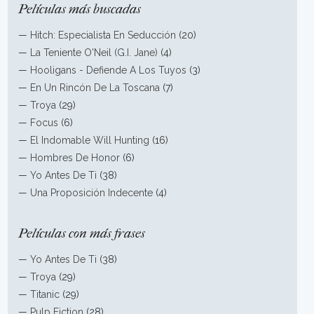
Películas más buscadas
—
Hitch: Especialista En Seducción
(20)
—
La Teniente O'Neil (G.I. Jane)
(4)
—
Hooligans - Defiende A Los Tuyos
(3)
—
En Un Rincón De La Toscana
(7)
—
Troya
(29)
—
Focus
(6)
—
El Indomable Will Hunting
(16)
—
Hombres De Honor
(6)
—
Yo Antes De Ti
(38)
—
Una Proposición Indecente
(4)
Películas con más frases
—
Yo Antes De Ti
(38)
—
Troya
(29)
—
Titanic
(29)
—
Pulp Fiction
(28)