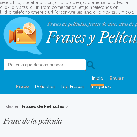
select t_id, t_telefono, t_url, c_id, c_quien, c_comentario, c_fecha,
c_ok, c_visitas, c_url from comentarios left join telefonos on
t_id=c_telefono where t_url='orson-welles' and c_id=305327 limit 0,1
Frases de películas, frases de cine, citas de 
Frases y Pelícu
Inicio
Enviar
Frase
Películas
Top Frases
Imágenes
Estás en:
Frases de Peliculas
>
Frase de la película