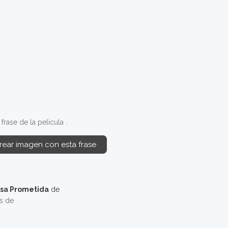
rase de la película .
rear imagen con esta frase
esa Prometida
de
os de