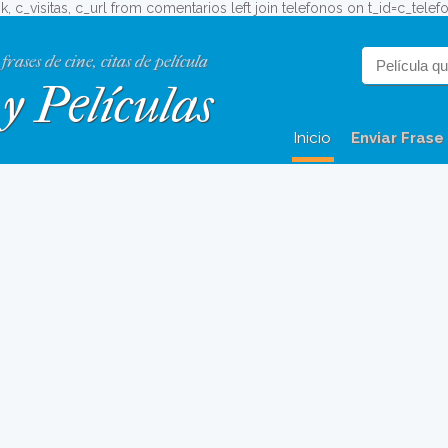
_ok, c_visitas, c_url from comentarios left join telefonos on t_id=c_tel
 frases de cine, citas de película
y Películas
Inicio
Enviar Frase