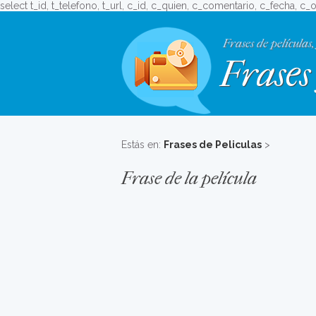
select t_id, t_telefono, t_url, c_id, c_quien, c_comentario, c_fecha, c
Frases de películas,
Frases 
Estás en:
Frases de Peliculas
>
Frase de la película