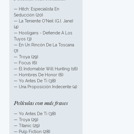
—
Hitch: Especialista En
Seducción
(20)
—
La Teniente O'Neil (G.I. Jane)
(4)
—
Hooligans - Defiende A Los
Tuyos
(3)
—
En Un Rincón De La Toscana
(7)
—
Troya
(29)
—
Focus
(6)
—
El Indomable Will Hunting
(16)
—
Hombres De Honor
(6)
—
Yo Antes De Ti
(38)
—
Una Proposición Indecente
(4)
Películas con más frases
—
Yo Antes De Ti
(38)
—
Troya
(29)
—
Titanic
(29)
—
Pulp Fiction
(28)