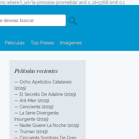
efono where t_url='la-princesa-prometida' and c_id=5368 limit 0,1
Películas
Top Frases
Imágenes
Películas recientes
—
Ocho Apellidos Catalanes
(2015)
—
El Secreto De Adaline
(2015)
—
Ant-Man
(2015)
—
Cenicienta
(2015)
—
La Serie Divergente:
Insurgente
(2015)
—
Nadie Quiere La Noche
(2015)
—
Truman
(2015)
—
Cincuenta Sombras De Grey