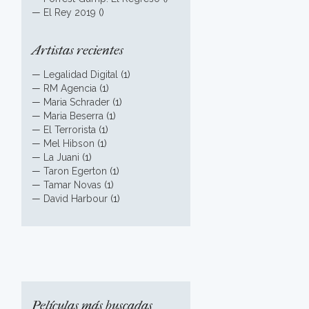
—
El Rey 2019
()
Artistas recientes
—
Legalidad Digital
(1)
—
RM Agencia
(1)
—
Maria Schrader
(1)
—
Maria Beserra
(1)
—
El Terrorista
(1)
—
Mel Hibson
(1)
—
La Juani
(1)
—
Taron Egerton
(1)
—
Tamar Novas
(1)
—
David Harbour
(1)
Películas más buscadas