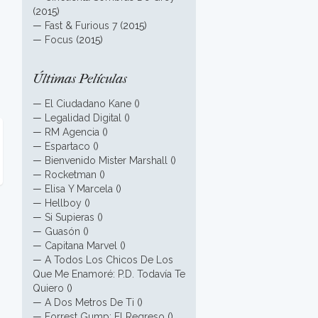
(2015)
—
Fast & Furious 7
(2015)
—
Focus
(2015)
Últimas Películas
—
El Ciudadano Kane
()
—
Legalidad Digital
()
—
RM Agencia
()
—
Espartaco
()
—
Bienvenido Mister Marshall
()
—
Rocketman
()
—
Elisa Y Marcela
()
—
Hellboy
()
—
Si Supieras
()
—
Guasón
()
—
Capitana Marvel
()
—
A Todos Los Chicos De Los
Que Me Enamoré: P.D. Todavía Te
Quiero
()
—
A Dos Metros De Ti
()
—
Forrest Gump: El Regreso
()