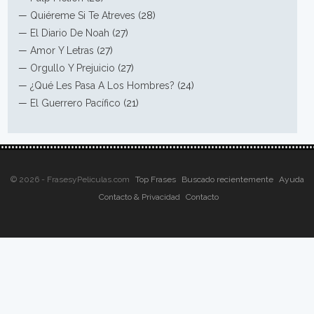
—
Quiéreme Si Te Atreves
(28)
—
El Diario De Noah
(27)
—
Amor Y Letras
(27)
—
Orgullo Y Prejuicio
(27)
—
¿Qué Les Pasa A Los Hombres?
(24)
—
El Guerrero Pacífico
(21)
© 2026 - FrasesyPeliculas.com
Top Frases
Buscado recientemente
Ayuda
Contacto & Privacidad
Contacto