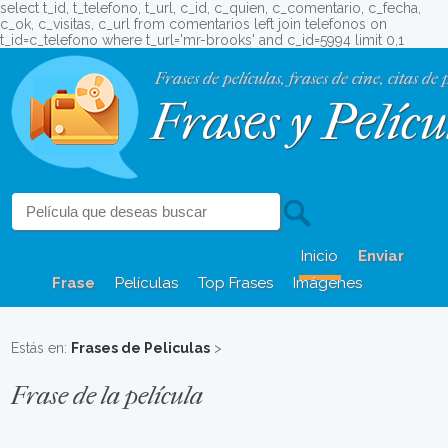
select t_id, t_telefono, t_url, c_id, c_quien, c_comentario, c_fecha,
c_ok, c_visitas, c_url from comentarios left join telefonos on
t_id=c_telefono where t_url='mr-brooks' and c_id=5994 limit 0,1
Frases de películas, frases de cine, citas de 
Frases y Pelícu
Inicio
Enviar
Frase
Películas
Top Frases
Imágenes
Estás en:
Frases de Peliculas
>
Frase de la película