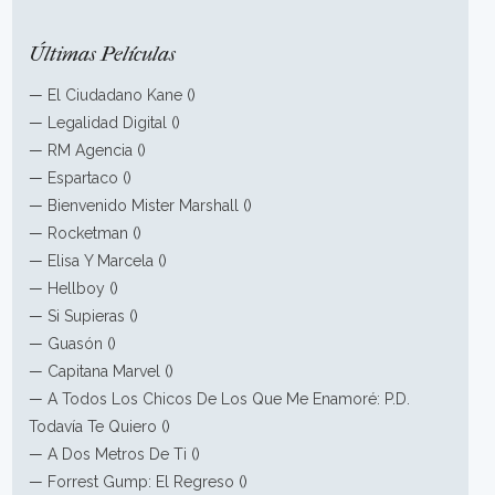
Últimas Películas
—
El Ciudadano Kane
()
—
Legalidad Digital
()
—
RM Agencia
()
—
Espartaco
()
—
Bienvenido Mister Marshall
()
—
Rocketman
()
—
Elisa Y Marcela
()
—
Hellboy
()
—
Si Supieras
()
—
Guasón
()
—
Capitana Marvel
()
—
A Todos Los Chicos De Los Que Me Enamoré: P.D.
Todavía Te Quiero
()
—
A Dos Metros De Ti
()
—
Forrest Gump: El Regreso
()