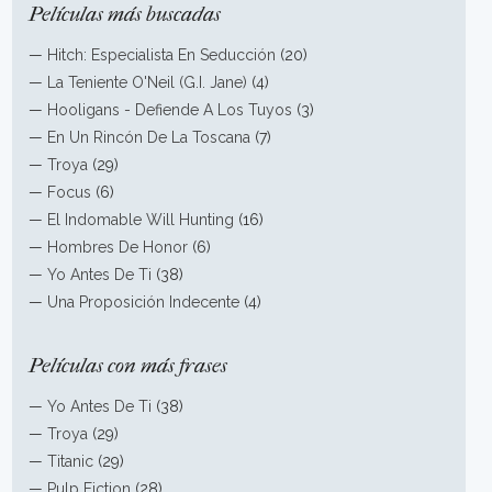
Películas más buscadas
—
Hitch: Especialista En Seducción
(20)
—
La Teniente O'Neil (G.I. Jane)
(4)
—
Hooligans - Defiende A Los Tuyos
(3)
—
En Un Rincón De La Toscana
(7)
—
Troya
(29)
—
Focus
(6)
—
El Indomable Will Hunting
(16)
—
Hombres De Honor
(6)
—
Yo Antes De Ti
(38)
—
Una Proposición Indecente
(4)
Películas con más frases
—
Yo Antes De Ti
(38)
—
Troya
(29)
—
Titanic
(29)
—
Pulp Fiction
(28)