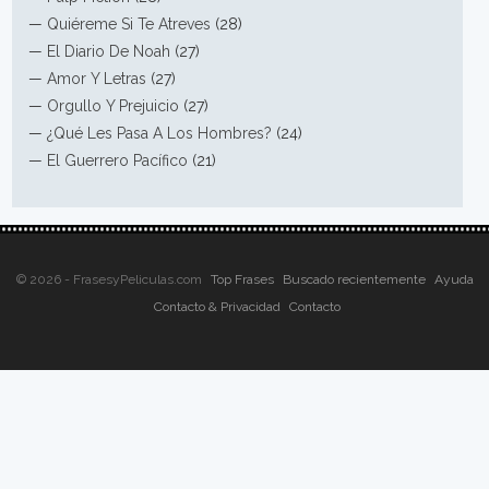
—
Quiéreme Si Te Atreves
(28)
—
El Diario De Noah
(27)
—
Amor Y Letras
(27)
—
Orgullo Y Prejuicio
(27)
—
¿Qué Les Pasa A Los Hombres?
(24)
—
El Guerrero Pacífico
(21)
© 2026 - FrasesyPeliculas.com
Top Frases
Buscado recientemente
Ayuda
Contacto & Privacidad
Contacto