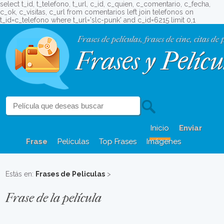
select t_id, t_telefono, t_url, c_id, c_quien, c_comentario, c_fecha,
c_ok, c_visitas, c_url from comentarios left join telefonos on
t_id=c_telefono where t_url='slc-punk' and c_id=6215 limit 0,1
Frases de películas, frases de cine, citas de 
Frases y Pelícu
Inicio
Enviar
Frase
Películas
Top Frases
Imágenes
Estás en:
Frases de Peliculas
>
Frase de la película