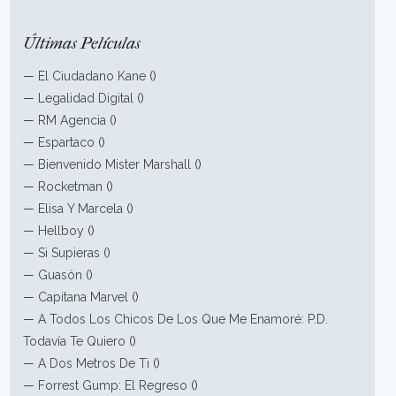
Últimas Películas
—
El Ciudadano Kane
()
—
Legalidad Digital
()
—
RM Agencia
()
—
Espartaco
()
—
Bienvenido Mister Marshall
()
—
Rocketman
()
—
Elisa Y Marcela
()
—
Hellboy
()
—
Si Supieras
()
—
Guasón
()
—
Capitana Marvel
()
—
A Todos Los Chicos De Los Que Me Enamoré: P.D.
Todavía Te Quiero
()
—
A Dos Metros De Ti
()
—
Forrest Gump: El Regreso
()