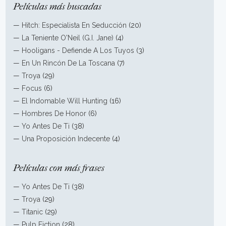
Películas más buscadas
—
Hitch: Especialista En Seducción
(20)
—
La Teniente O'Neil (G.I. Jane)
(4)
—
Hooligans - Defiende A Los Tuyos
(3)
—
En Un Rincón De La Toscana
(7)
—
Troya
(29)
—
Focus
(6)
—
El Indomable Will Hunting
(16)
—
Hombres De Honor
(6)
—
Yo Antes De Ti
(38)
—
Una Proposición Indecente
(4)
Películas con más frases
—
Yo Antes De Ti
(38)
—
Troya
(29)
—
Titanic
(29)
—
Pulp Fiction
(28)