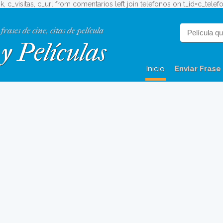
ok, c_visitas, c_url from comentarios left join telefonos on t_id=c_tele
 frases de cine, citas de película
y Películas
Inicio
Enviar Frase