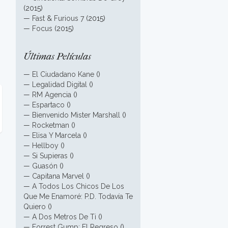
(2015)
—
Fast & Furious 7
(2015)
—
Focus
(2015)
Últimas Películas
—
El Ciudadano Kane
()
—
Legalidad Digital
()
—
RM Agencia
()
—
Espartaco
()
—
Bienvenido Mister Marshall
()
—
Rocketman
()
—
Elisa Y Marcela
()
—
Hellboy
()
—
Si Supieras
()
—
Guasón
()
—
Capitana Marvel
()
—
A Todos Los Chicos De Los
Que Me Enamoré: P.D. Todavía Te
Quiero
()
—
A Dos Metros De Ti
()
—
Forrest Gump: El Regreso
()