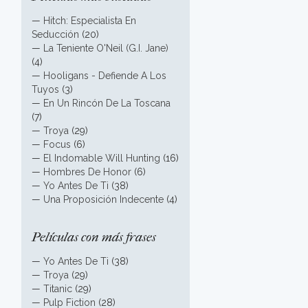
—
Hitch: Especialista En
Seducción
(20)
—
La Teniente O'Neil (G.I. Jane)
(4)
—
Hooligans - Defiende A Los
Tuyos
(3)
—
En Un Rincón De La Toscana
(7)
—
Troya
(29)
—
Focus
(6)
—
El Indomable Will Hunting
(16)
—
Hombres De Honor
(6)
—
Yo Antes De Ti
(38)
—
Una Proposición Indecente
(4)
Películas con más frases
—
Yo Antes De Ti
(38)
—
Troya
(29)
—
Titanic
(29)
—
Pulp Fiction
(28)