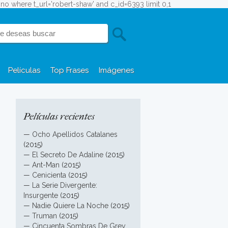
fono where t_url='robert-shaw' and c_id=6393 limit 0,1
Películas
Top Frases
Imágenes
Películas recientes
—
Ocho Apellidos Catalanes
(2015)
—
El Secreto De Adaline
(2015)
—
Ant-Man
(2015)
—
Cenicienta
(2015)
—
La Serie Divergente:
Insurgente
(2015)
—
Nadie Quiere La Noche
(2015)
—
Truman
(2015)
—
Cincuenta Sombras De Grey