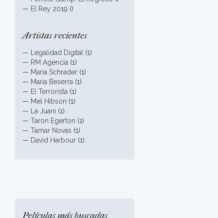
—
El Rey 2019
()
Artistas recientes
—
Legalidad Digital
(1)
—
RM Agencia
(1)
—
Maria Schrader
(1)
—
Maria Beserra
(1)
—
El Terrorista
(1)
—
Mel Hibson
(1)
—
La Juani
(1)
—
Taron Egerton
(1)
—
Tamar Novas
(1)
—
David Harbour
(1)
Películas más buscadas