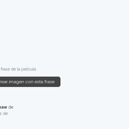
rase de la película .
rear imagen con esta frase
haw
de
os de