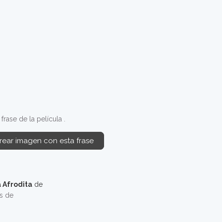
rase de la película .
rear imagen con esta frase
 Afrodita
de
os de