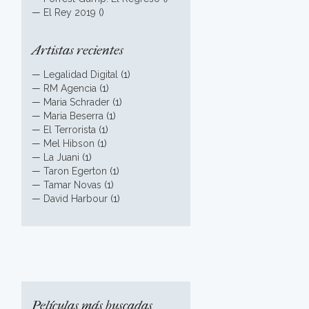
—
El Rey 2019
()
Artistas recientes
—
Legalidad Digital
(1)
—
RM Agencia
(1)
—
Maria Schrader
(1)
—
Maria Beserra
(1)
—
El Terrorista
(1)
—
Mel Hibson
(1)
—
La Juani
(1)
—
Taron Egerton
(1)
—
Tamar Novas
(1)
—
David Harbour
(1)
Películas más buscadas