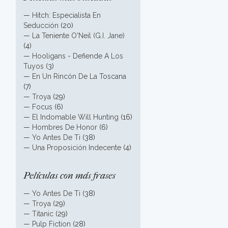
—
Hitch: Especialista En
Seducción
(20)
—
La Teniente O'Neil (G.I. Jane)
(4)
—
Hooligans - Defiende A Los
Tuyos
(3)
—
En Un Rincón De La Toscana
(7)
—
Troya
(29)
—
Focus
(6)
—
El Indomable Will Hunting
(16)
—
Hombres De Honor
(6)
—
Yo Antes De Ti
(38)
—
Una Proposición Indecente
(4)
Películas con más frases
—
Yo Antes De Ti
(38)
—
Troya
(29)
—
Titanic
(29)
—
Pulp Fiction
(28)