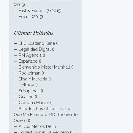
(2015)
—
Fast & Furious 7
(2015)
—
Focus
(2015)
Últimas Películas
—
El Ciudadano Kane
()
—
Legalidad Digital
()
—
RM Agencia
()
—
Espartaco
()
—
Bienvenido Mister Marshall
()
—
Rocketman
()
—
Elisa Y Marcela
()
—
Hellboy
()
—
Si Supieras
()
—
Guasón
()
—
Capitana Marvel
()
—
A Todos Los Chicos De Los
Que Me Enamoré: P.D. Todavía Te
Quiero
()
—
A Dos Metros De Ti
()
—
Forrest Gump: El Regreso
()