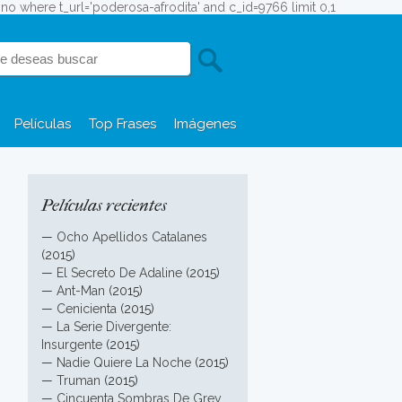
efono where t_url='poderosa-afrodita' and c_id=9766 limit 0,1
Películas
Top Frases
Imágenes
Películas recientes
—
Ocho Apellidos Catalanes
(2015)
—
El Secreto De Adaline
(2015)
—
Ant-Man
(2015)
—
Cenicienta
(2015)
—
La Serie Divergente:
Insurgente
(2015)
—
Nadie Quiere La Noche
(2015)
—
Truman
(2015)
—
Cincuenta Sombras De Grey