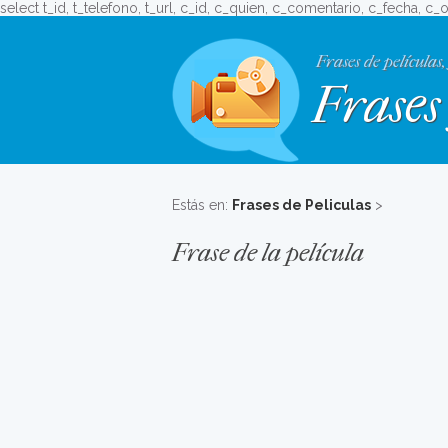
select t_id, t_telefono, t_url, c_id, c_quien, c_comentario, c_fecha, c
Frases de películas,
Frases 
Estás en:
Frases de Peliculas
>
Frase de la película