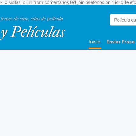
_ok, c_visitas, c_url from comentarios left join telefonos on t_id=c_tel
 frases de cine, citas de película
y Películas
Inicio
Enviar Frase