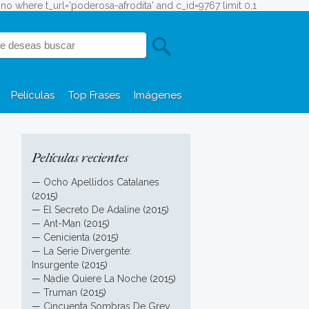
fono where t_url='poderosa-afrodita' and c_id=9767 limit 0,1
Películas
Top Frases
Imágenes
Películas recientes
—
Ocho Apellidos Catalanes
(2015)
—
El Secreto De Adaline
(2015)
—
Ant-Man
(2015)
—
Cenicienta
(2015)
—
La Serie Divergente:
Insurgente
(2015)
—
Nadie Quiere La Noche
(2015)
—
Truman
(2015)
—
Cincuenta Sombras De Grey