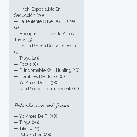
—
Hitch: Especialista En
Seducción
(20)
—
La Teniente O'Neil (G.I. Jane)
(4)
—
Hooligans - Defiende A Los
Tuyos
(3)
—
En Un Rincón De La Toscana
(7)
—
Troya
(29)
—
Focus
(6)
—
El Indomable Will Hunting
(16)
—
Hombres De Honor
(6)
—
Yo Antes De Ti
(38)
—
Una Proposición Indecente
(4)
Películas con más frases
—
Yo Antes De Ti
(38)
—
Troya
(29)
—
Titanic
(29)
—
Pulp Fiction
(28)