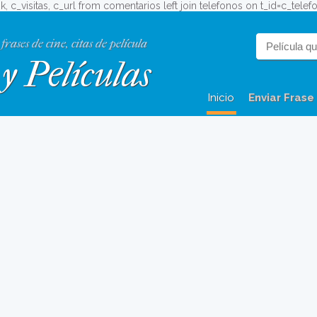
ok, c_visitas, c_url from comentarios left join telefonos on t_id=c_tele
 frases de cine, citas de película
y Películas
Inicio
Enviar Frase