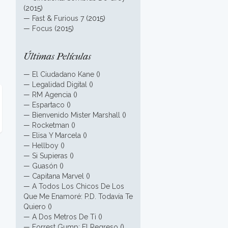
(2015)
—
Fast & Furious 7
(2015)
—
Focus
(2015)
Últimas Películas
—
El Ciudadano Kane
()
—
Legalidad Digital
()
—
RM Agencia
()
—
Espartaco
()
—
Bienvenido Mister Marshall
()
—
Rocketman
()
—
Elisa Y Marcela
()
—
Hellboy
()
—
Si Supieras
()
—
Guasón
()
—
Capitana Marvel
()
—
A Todos Los Chicos De Los
Que Me Enamoré: P.D. Todavía Te
Quiero
()
—
A Dos Metros De Ti
()
—
Forrest Gump: El Regreso
()