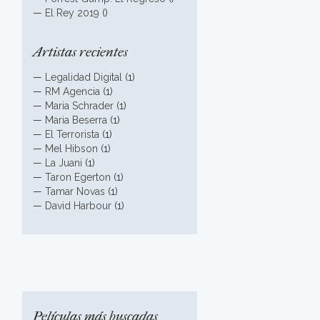
—
El Rey 2019
()
Artistas recientes
—
Legalidad Digital
(1)
—
RM Agencia
(1)
—
Maria Schrader
(1)
—
Maria Beserra
(1)
—
El Terrorista
(1)
—
Mel Hibson
(1)
—
La Juani
(1)
—
Taron Egerton
(1)
—
Tamar Novas
(1)
—
David Harbour
(1)
Películas más buscadas