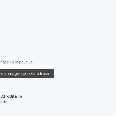
rase de la película .
rear imagen con esta frase
 Afrodita
de
os de